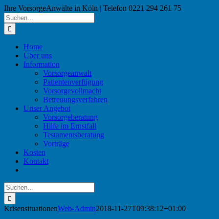
Skip
Ihre VorsorgeAnwälte in Köln | Telefon 0221 294 261 75
to
Suche
content
nach:
Home
Über uns
Information
Vorsorgeanwalt
Patientenverfügung
Vorsorgevollmacht
Betreuungsverfahren
Unser Angebot
Vorsorgeberatung
Hilfe im Ernstfall
Testamentsberatung
Vorträge
Kosten
Kontakt
Suche
nach:
Krisensituationen
Web-Admin
2018-11-27T09:38:12+01:00